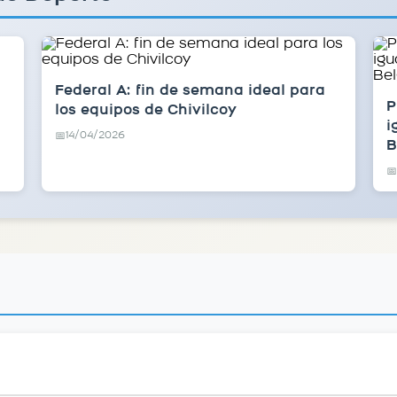
Federal A: fin de semana ideal para
P
los equipos de Chivilcoy
i
14/04/2026
📅
B
📅