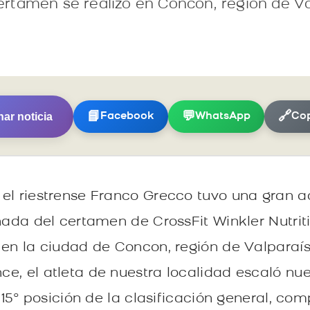
 certamen se realizó en Concon, región de V
ar noticia
📘
💬
🔗
Facebook
WhatsApp
Cop
el riestrense Franco Grecco tuvo una gran a
rnada del certamen de CrossFit Winkler Nutrit
en la ciudad de Concon, región de Valparaíso
e, el atleta de nuestra localidad escaló nuev
a 15° posición de la clasificación general, co