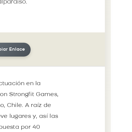
alparaíso.
iar Enlace
ctuación en la
ion Strongfit Games,
, Chile. A raíz de
e lugares y, así las
mpuesta por 40