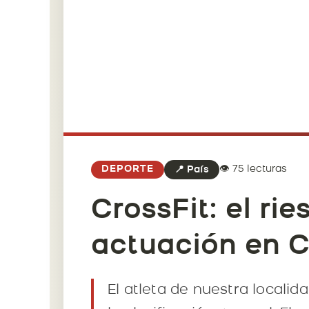
👁️ 75 lecturas
DEPORTE
📍 País
CrossFit: el ri
actuación en C
El atleta de nuestra localid