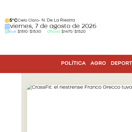
- N. De La Riestra
5°C
Cielo Claro
viernes, 7 de agosto de 2026
Blue:
$1510
/
$1530
Oficial:
$1470
/
$1520
POLÍTICA
AGRO
DEPORT