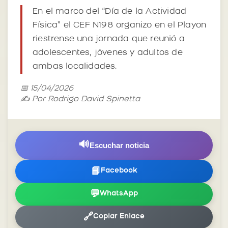
En el marco del “Día de la Actividad
Física” el CEF N198 organizo en el Playon
riestrense una jornada que reunió a
adolescentes, jóvenes y adultos de
ambas localidades.
📅 15/04/2026
✍️ Por Rodrigo David Spinetta
🔊
Escuchar noticia
📘
Facebook
💬
WhatsApp
🔗
Copiar Enlace