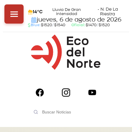
- N. De La
Lluvia De Gran
14°C
Intensidad
Riestra
jueves, 6 de agosto de 2026
Blue:
$1520
/
$1540
Oficial:
$1470
/
$1520