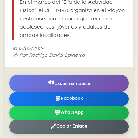
En el marco del “Día de la Actividad
Física” el CEF N198 organizo en el Playon
riestrense una jornada que reunió a
adolescentes, jóvenes y adultos de
ambas localidades.
📅 15/04/2026
✍️ Por Rodrigo David Spinetta
🔊
Escuchar noticia
📘
Facebook
💬
WhatsApp
🔗
Copiar Enlace