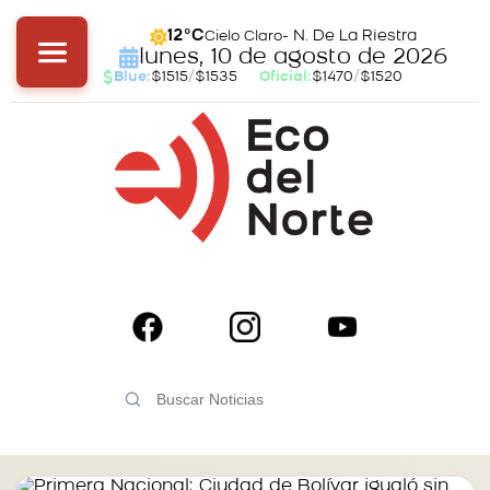
- N. De La Riestra
12°C
Cielo Claro
lunes, 10 de agosto de 2026
Blue:
$1515
/
$1535
Oficial:
$1470
/
$1520