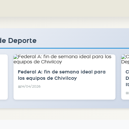
de Deporte
Federal A: fin de semana ideal para
C
los equipos de Chivilcoy
D
I
14/04/2026
📅
📅