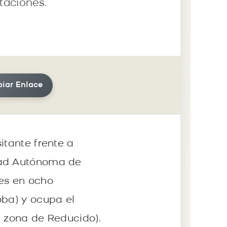
taciones.
iar Enlace
itante frente a
udad Autónoma de
tes en ocho
oba) y ocupa el
a zona de Reducido).