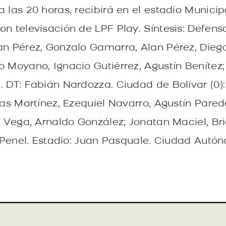
 las 20 horas, recibirá en el estadio Munici
n televisación de LPF Play. Síntesis: Defenso
an Pérez, Gonzalo Gamarra, Alan Pérez, Dieg
o Moyano, Ignacio Gutiérrez, Agustín Benítez
 DT: Fabián Nardozza. Ciudad de Bolívar (0): 
ías Martínez, Ezequiel Navarro, Agustín Parede
n Vega, Arnaldo González; Jonatan Maciel, Br
el Penel. Estadio: Juan Pasquale. Ciudad Aut