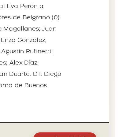
pal Eva Perón a
res de Belgrano (0):
o Magallanes; Juan
; Enzo González,
Agustín Rufinetti;
s; Alex Díaz,
ian Duarte. DT: Diego
ónoma de Buenos