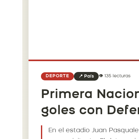
👁️ 135 lecturas
DEPORTE
📍 País
Primera Nacion
goles con Defe
En el estadio Juan Pasquale