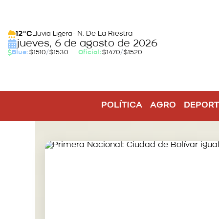
- N. De La Riestra
12°C
Lluvia Ligera
jueves, 6 de agosto de 2026
Blue:
$1510
/
$1530
Oficial:
$1470
/
$1520
POLÍTICA
AGRO
DEPORT