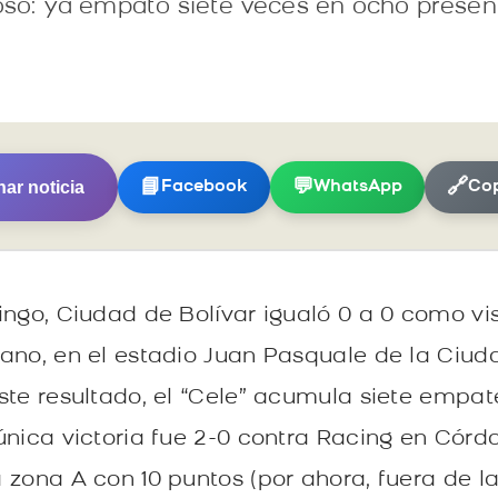
ioso: ya empató siete veces en ocho presen
ar noticia
📘
💬
🔗
Facebook
WhatsApp
Cop
ingo, Ciudad de Bolívar igualó 0 a 0 como vis
rano, en el estadio Juan Pasquale de la Ci
ste resultado, el “Cele” acumula siete empa
única victoria fue 2-0 contra Racing en Córd
 zona A con 10 puntos (por ahora, fuera de l