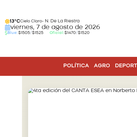
- N. De La Riestra
13°C
Cielo Claro
viernes, 7 de agosto de 2026
Blue:
$1505
/
$1525
Oficial:
$1470
/
$1520
POLÍTICA
AGRO
DEPORT