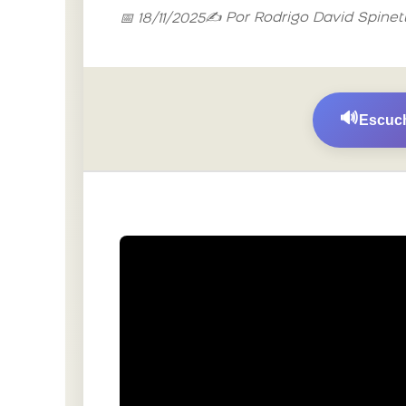
✍️ Por Rodrigo David Spinet
📅 18/11/2025
🔊
Escuch