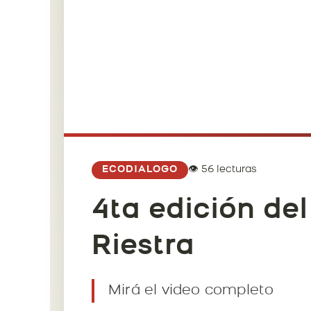
👁️ 56 lecturas
ECODIALOGO
4ta edición de
Riestra
Mirá el video completo