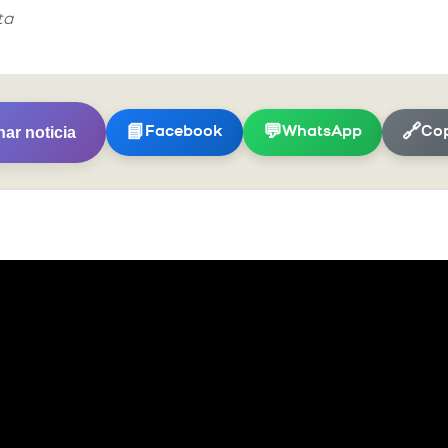
ta
ar noticia
📘
💬
🔗
Facebook
WhatsApp
Cop