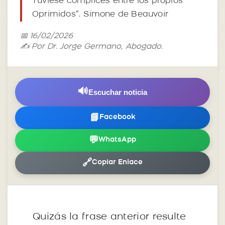
Tuviese cómplices entre los propios
Oprimidos”. Simone de Beauvoir
📅 16/02/2026
✍️ Por Dr. Jorge Germano, Abogado.
🔊
Escuchar noticia
📘
Facebook
💬
WhatsApp
🔗
Copiar Enlace
Quizás la frase anterior resulte