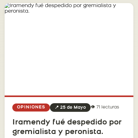
👁️ 71 lecturas
OPINIONES
📍 25 de Mayo
Iramendy fué despedido por
gremialista y peronista.