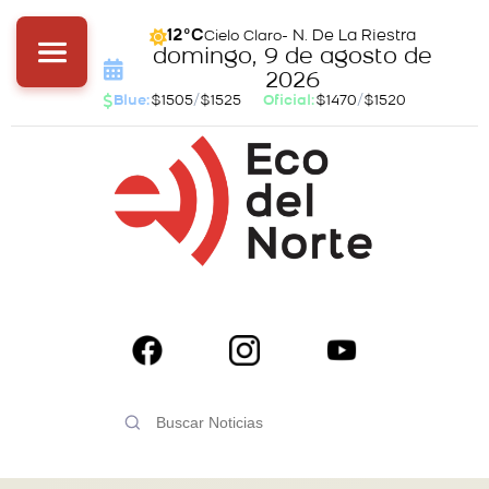
- N. De La Riestra
12°C
Cielo Claro
domingo, 9 de agosto de
2026
Blue:
$1505
/
$1525
Oficial:
$1470
/
$1520